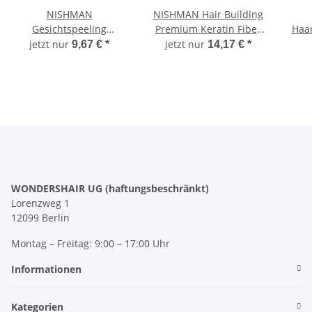
NISHMAN
NISHMAN Hair Building
Gesichtspeeling
Premium Keratin Fiber
Haa
Aprikose Scrub Dose
Schütthaar Set 2 in1
jetzt nur
jetzt nur
9,67 €
*
14,17 €
*
300ml
medium brown
WONDERSHAIR UG (haftungsbeschränkt)
Lorenzweg 1
12099 Berlin
Montag – Freitag: 9:00 – 17:00 Uhr
Informationen
Kategorien