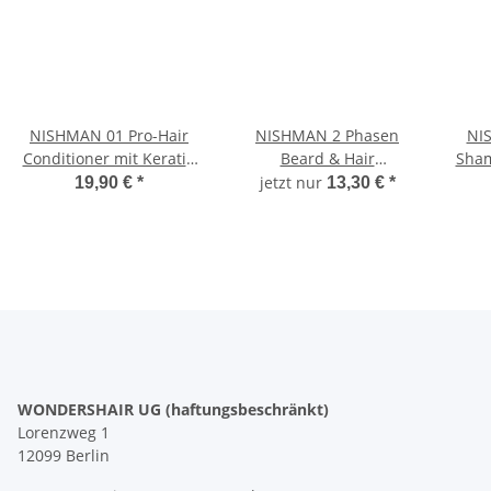
NISHMAN 01 Pro-Hair
NISHMAN 2 Phasen
NI
Conditioner mit Keratin
Beard & Hair
Sham
Complex 5000 ml
Conditioner 03 - MILK
jetzt nur
19,90 €
*
13,30 €
*
THERAPIE, 400ml
WONDERSHAIR UG (haftungsbeschränkt)
Lorenzweg 1
12099 Berlin