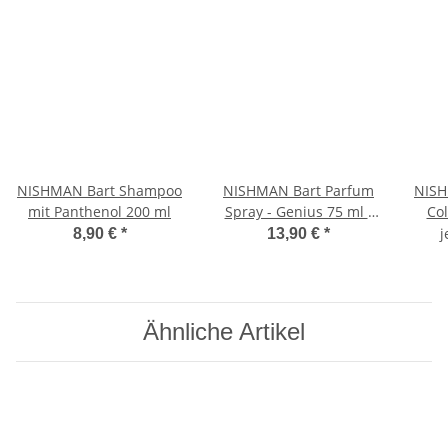
NISHMAN Bart Shampoo
NISHMAN Bart Parfum
NISH
mit Panthenol 200 ml
Spray - Genius 75 ml -
Col
blau
j
8,90 €
*
13,90 €
*
Ähnliche Artikel