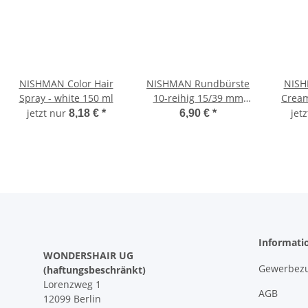
NISHMAN Color Hair
NISHMAN Rundbürste
NISH
Spray - white 150 ml
10-reihig 15/39 mm
Cream
Nylonborsten
we
jetzt nur
jet
8,18 €
*
6,90 €
*
Holzkorpus
Informati
WONDERSHAIR UG
Gewerbezu
(haftungsbeschränkt)
Lorenzweg 1
AGB
12099 Berlin