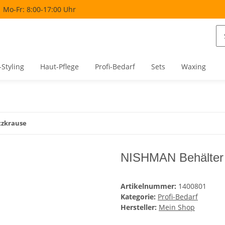
Mo-Fr: 8:00-17:00 Uhr
-Styling
Haut-Pflege
Profi-Bedarf
Sets
Waxing
tzkrause
NISHMAN Behälter 
Artikelnummer:
1400801
Kategorie:
Profi-Bedarf
Hersteller:
Mein Shop