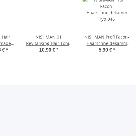
 Hair
NISHMAN 01
NISHMAN Profi Facon-
omade
Revitalising Hair Tonic
Haarschneidekamm
0 ml
for Scalp 400 ml
Typ 046
3 €
*
10,90 €
*
5,90 €
*