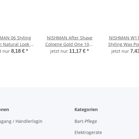
MAN 06 Styling
NISHMAN After Shave
NISHMAN W11
 Natural Look -
Cologne Gold One 1000
Styling Wax P
iß 150 ml XL
ml
Sun Sense 10
zt nur
jetzt nur
jetzt nur
8,18 €
*
11,17 €
*
7,4
onen
Kategorien
gang / Händlerlogin
Bart-Pflege
Elektrogeräte