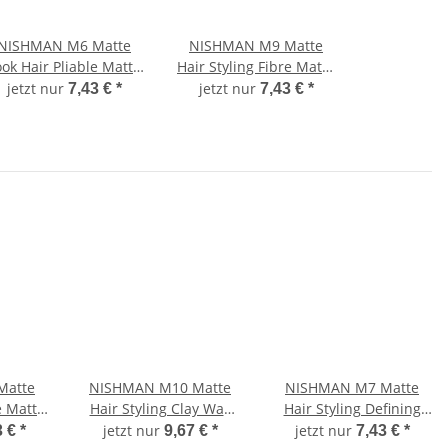
NISHMAN M6 Matte
NISHMAN M9 Matte
ook Hair Pliable Matte
Hair Styling Fibre Matte
Inca Inchi 100 ml
Strong Fixing 100 ml
jetzt nur
jetzt nur
7,43 €
*
7,43 €
*
Matte
NISHMAN M10 Matte
NISHMAN M7 Matte
e Matte
Hair Styling Clay Wax
Hair Styling Defining
0 ml
150 ml
Paste Flexible Fixing
jetzt nur
jetzt nur
3 €
*
9,67 €
*
7,43 €
*