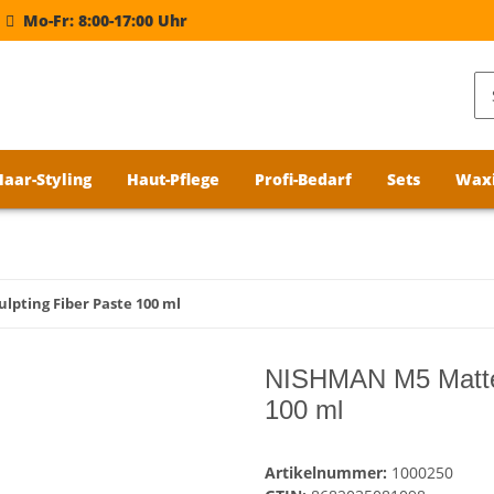
Mo-Fr: 8:00-17:00 Uhr
Haar-Styling
Haut-Pflege
Profi-Bedarf
Sets
Wax
pting Fiber Paste 100 ml
NISHMAN M5 Matte 
100 ml
Artikelnummer:
1000250