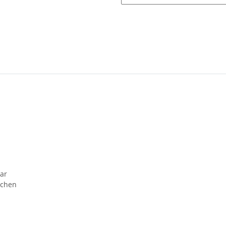
ar
schen