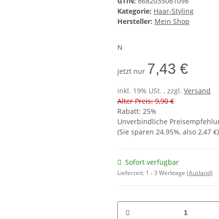
GTIN:
8682035081098
Kategorie:
Haar-Styling
Hersteller:
Mein Shop
N
7,43 €
jetzt nur
inkl. 19% USt. , zzgl.
Versand
Alter Preis: 9,90 €
Rabatt:
25%
Unverbindliche Preisempfehlun
(Sie sparen
24.95%
, also
2,47 €
)
Sofort verfügbar
Lieferzeit:
1 - 3 Werktage
(Ausland)