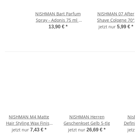
NISHMAN Bart Parfum
NISHMAN 07 After
Spray - Adonis 75 ml -
Shave Cologne 70°
braun
Alkohol - Gold One 4
jetzt nur
13,90 €
*
5,99 €
*
ml XL
NISHMAN M4 Matte
NISHMAN Herren
Nis
Hair Styling Wax Finish
Geschenkset Gelb 5-tlg
Defin
Super High Hold 100 ml
A
jetzt nur
jetzt nur
jet
7,43 €
*
26,69 €
*