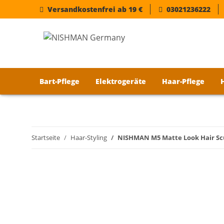
Versandkostenfrei ab 19 €
03021236222
Bart-Pflege
Elektrogeräte
Haar-Pflege
Startseite
Haar-Styling
NISHMAN M5 Matte Look Hair Scul