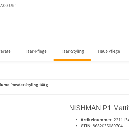
17:00 Uhr
geräte
Haar-Pflege
Haar-Styling
Haut-Pflege
ume Powder Styling 160 g
NISHMAN P1 Mattif
Artikelnummer:
221113
GTIN:
8682035089704