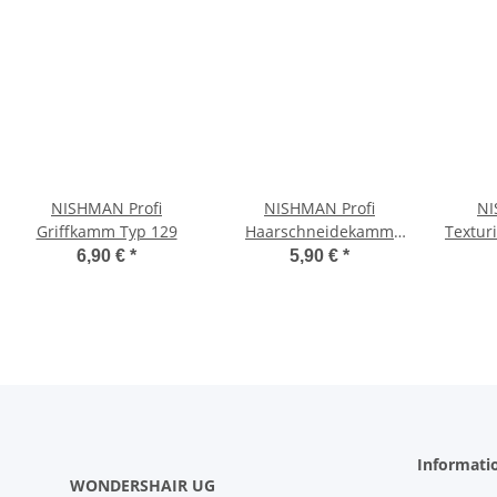
NISHMAN Profi
NISHMAN Profi
NI
Griffkamm Typ 129
Haarschneidekamm
Textu
Typ 125
6,90 €
*
5,90 €
*
Informati
WONDERSHAIR UG