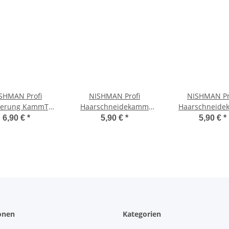
SHMAN Profi
NISHMAN Profi
NISHMAN Pr
rierung KammTyp
Haarschneidekamm
Haarschneid
042
Typ 121
Typ 120
6,90 €
*
5,90 €
*
5,90 €
*
onen
Kategorien