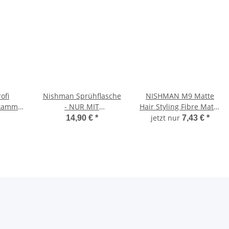
ofi
Nishman Sprühflasche
NISHMAN M9 Matte
ekamm
- NUR MIT
Hair Styling Fibre Matte
ENTKALKTEM WASSER -
Strong Fixing 100 ml
jetzt nur
14,90 €
*
7,43 €
*
schwarz, 300ml