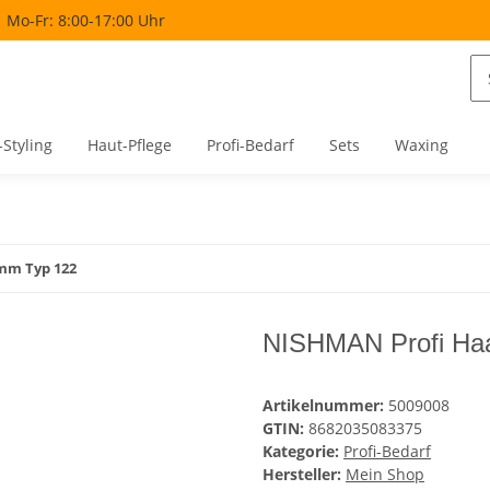
Mo-Fr: 8:00-17:00 Uhr
-Styling
Haut-Pflege
Profi-Bedarf
Sets
Waxing
mm Typ 122
NISHMAN Profi Ha
Artikelnummer:
5009008
GTIN:
8682035083375
Kategorie:
Profi-Bedarf
Hersteller:
Mein Shop