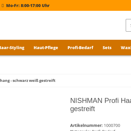
Mo-Fr: 8:00-17:00 Uhr
Haar-Styling
Haut-Pflege
Profi-Bedarf
Sets
Wax
ng - schwarz weiß gestreift
NISHMAN Profi Haa
gestreift
Artikelnummer:
1000700