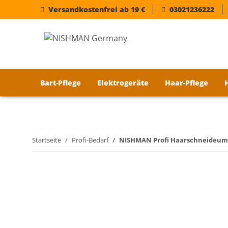
Versandkostenfrei ab 19 €
03021236222
Bart-Pflege
Elektrogeräte
Haar-Pflege
Startseite
Profi-Bedarf
NISHMAN Profi Haarschneideumha