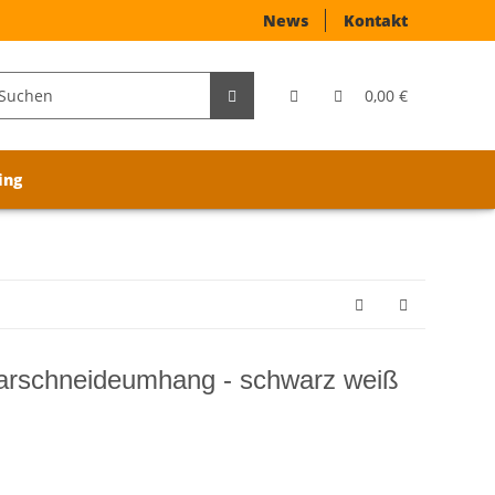
News
Kontakt
0,00 €
ing
rschneideumhang - schwarz weiß