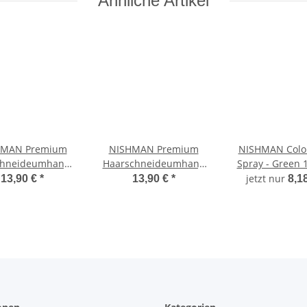
Ähnliche Artikel
HMAN Premium
NISHMAN Premium
NISHMAN Color
chneideumhang -
Haarschneideumhang
Spray - Green 
z weiß gestreift
DYNAMIC gelb -
jetzt nur
13,90 €
*
13,90 €
*
8,1
schwarz