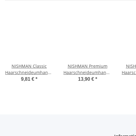
NISHMAN Classic
NISHMAN Premium
NIS
Haarschneideumhang -
Haarschneideumhang -
Haars
schwarz weiß gestreift
schwarz
schwar
9,81 €
*
13,90 €
*