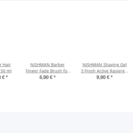
 Hair
NISHMAN Barber
NISHMAN Shaving Gel
150 ml
Finger Fade Brush für
3 Fresh Active Rasiergel
Schnitthaar und
Easy Shave 400 ml
8 €
*
6,90 €
*
9,90 €
*
Barthaare