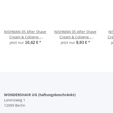
NISHMAN 05 After Shave
NISHMAN 05 After Shave
NI
Cream & Cologne -
Cream & Cologne -
Cre
Invisible Touch silver
Invisible Touch silver
jetzt nur
jetzt nur
j
10,42 €
*
8,93 €
*
400 ml XL
200 ml
WONDERSHAIR UG (haftungsbeschränkt)
Lorenzweg 1
12099 Berlin