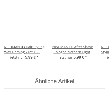
NISHMAN 03 Hair Styling
NISHMAN 00 After Shave
NISH
Wax Flaming - rot 150 ml
Cologne Nothern Lights
Styl
XL
XL 400 ml XL
jetzt nur
jetzt nur
j
5,99 €
*
5,99 €
*
Ähnliche Artikel