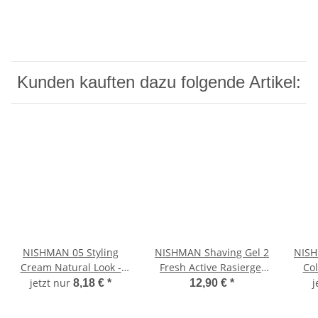
Kunden kauften dazu folgende Artikel:
NISHMAN 05 Styling
NISHMAN Shaving Gel 2
NISH
Cream Natural Look -
Fresh Active Rasiergel
Col
blau 150 ml XL
Energizing 1000 ml
Go
jetzt nur
j
8,18 €
*
12,90 €
*