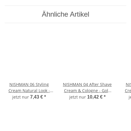
Ähnliche Artikel
NISHMAN 06 Styling
NISHMAN 04 After Shave
NI
Cream Natural Look -
Cream & Cologne - Gold
Cre
weiß 100 ml
One 400 ml XL
jetzt nur
jetzt nur
j
7,43 €
*
10,42 €
*