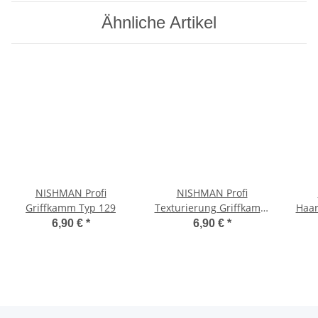
Ähnliche Artikel
NISHMAN Profi
NISHMAN Profi
Griffkamm Typ 129
Texturierung Griffkamm
Haa
Typ 044
6,90 €
*
6,90 €
*