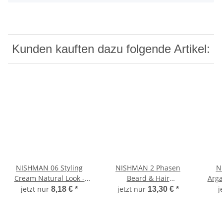
Kunden kauften dazu folgende Artikel:
NISHMAN 06 Styling
NISHMAN 2 Phasen
N
Cream Natural Look -
Beard & Hair
Arga
weiß 150 ml XL
Conditioner 02 - ARGAN,
jetzt nur
jetzt nur
j
8,18 €
*
13,30 €
*
400 ml