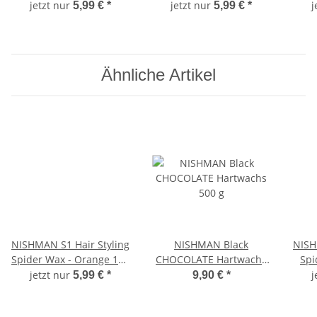
XL 400 ml XL
150 ml XL
jetzt nur
jetzt nur
j
5,99 €
*
5,99 €
*
Ähnliche Artikel
NISHMAN S1 Hair Styling
NISHMAN Black
NISH
Spider Wax - Orange 150
CHOCOLATE Hartwachs
Spider
ml XL
500 g
jetzt nur
j
5,99 €
*
9,90 €
*