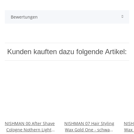
Bewertungen
Kunden kauften dazu folgende Artikel:
NISHMAN 00 After Shave
NISHMAN 07 Hair Styling
NISH
Cologne Nothern Lights
Wax Gold One - schwarz
Wax 